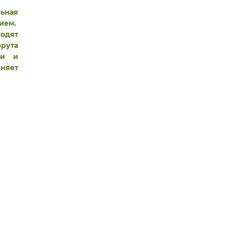
льная
нием.
одят
фрута
ми и
жняет