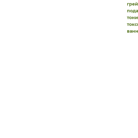
гре
пода
тони
ток
ванн