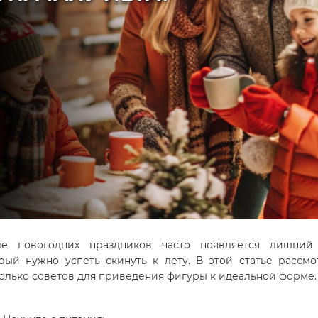
ле новогодних праздников часто появляется лишний 
рый нужно успеть скинуть к лету. В этой статье рассм
олько советов для приведения фигуры к идеальной форме.