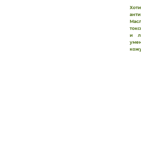
Хоти
анти
Мас
токс
и л
умен
кожу