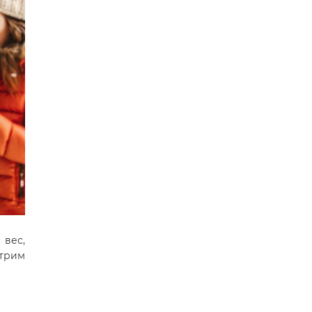
вес,
отрим