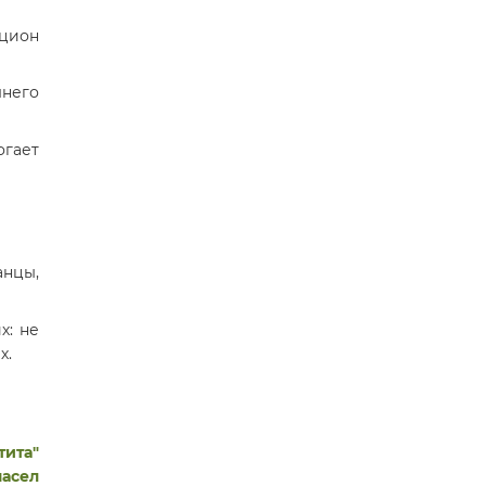
ацион
шнего
огает
анцы,
х: не
х.
тита"
масел