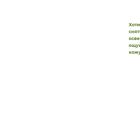
Хоти
снят
осв
ощущ
кожу