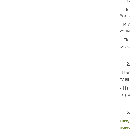
- Пе
боль
- Из
коли
- Пе
очис
- На
плав
- На
пере
Нату
помо