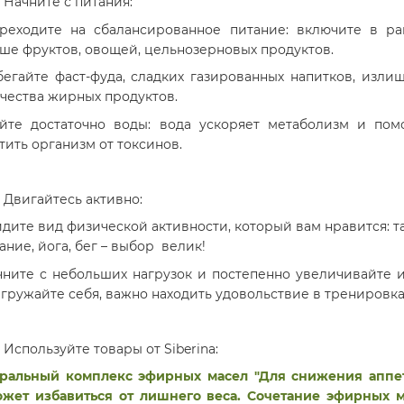
Начните с питания:
реходите на сбалансированное питание: включите в р
ше фруктов, овощей, цельнозерновых продуктов.
бегайте фаст-фуда, сладких газированных напитков, изли
чества жирных продуктов.
йте достаточно воды: вода ускоряет метаболизм и пом
тить организм от токсинов.
Двигайтесь активно:
йдите вид физической активности, который вам нравится: т
ание, йога, бег – выбор велик!
чните с небольших нагрузок и постепенно увеличивайте и
гружайте себя, важно находить удовольствие в тренировка
Используйте товары от Siberina:
ральный комплекс эфирных масел "Для снижения аппе
жет избавиться от лишнего веса. Сочетание эфирных 