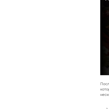
Пос
кото
неск