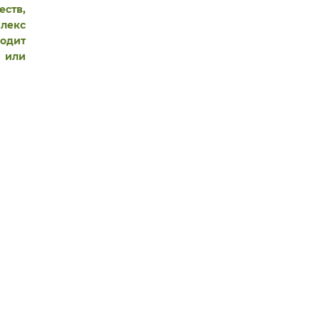
ств,
плекс
водит
 или