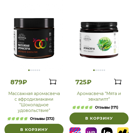
879₽
725₽
Массажная аромасвеча
Аромасвеча "Мята и
с афродизиаками
эвкалипт"
"Шоколадное
Отзывы (171)
удовольствие"
В КОРЗИНУ
Отзывы (372)
В КОРЗИНУ