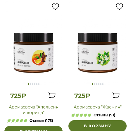
725₽
725₽
Аромасвеча "Апельсин
Аромасвеча "Жасмин"
и корица"
Отзывы (91)
Отзывы (173)
В КОРЗИНУ