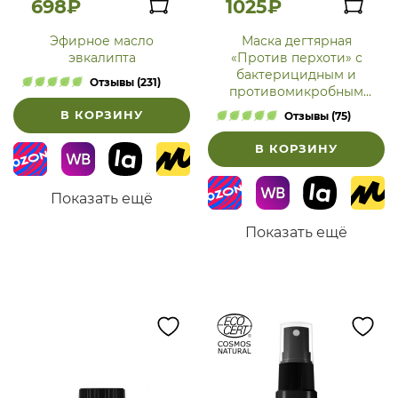
698₽
1025₽
Эфирное масло
Маска дегтярная
эвкалипта
«Против перхоти» с
бактерицидным и
Отзывы (231)
противомикробным
действием
В КОРЗИНУ
Отзывы (75)
В КОРЗИНУ
Показать ещё
Показать ещё