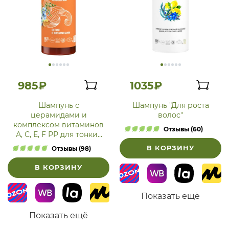
985₽
1035₽
Шампунь с
Шампунь "Для роста
церамидами и
волос"
комплексом витаминов
Отзывы (60)
А, С, Е, F РР для тонких
и ослабленных волос
В КОРЗИНУ
Отзывы (98)
В КОРЗИНУ
Показать ещё
Показать ещё