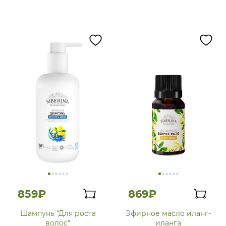
859₽
869₽
Шампунь "Для роста
Эфирное масло иланг-
волос"
иланга