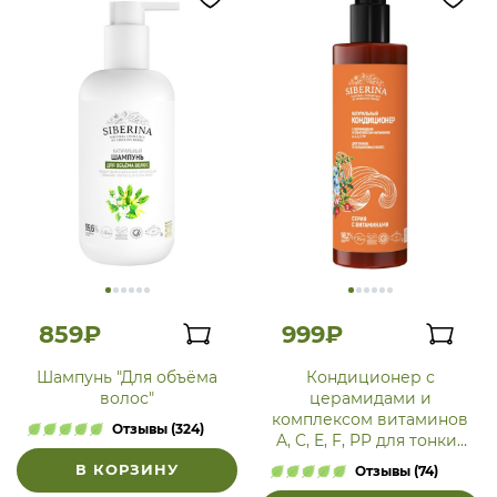
859₽
999₽
Шампунь "Для объёма
Кондиционер с
волос"
церамидами и
комплексом витаминов
Отзывы (324)
A, C, E, F, PP для тонких
волос
В КОРЗИНУ
Отзывы (74)