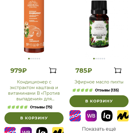
979₽
785₽
Кондиционер с
Эфирное масло пихты
экстрактом каштана и
Отзывы (135)
витаминами В «Против
выпадения» для
В КОРЗИНУ
жирных и нормальных
Отзывы (75)
волос
В КОРЗИНУ
Показать ещё