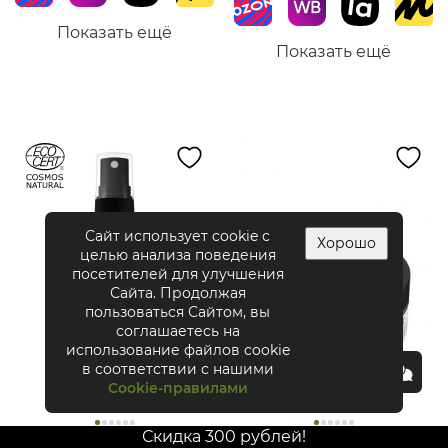
Показать ещё
Показать ещё
Сайт использует cookie с
Хорошо
целью анализа поведения
посетителей для улучшения
Сайта. Продолжая
пользоваться Сайтом, вы
соглашаетесь на
использование файлов cookie
в соответствии с нашими
Cookie-правилами
Скидка 300 рублей!