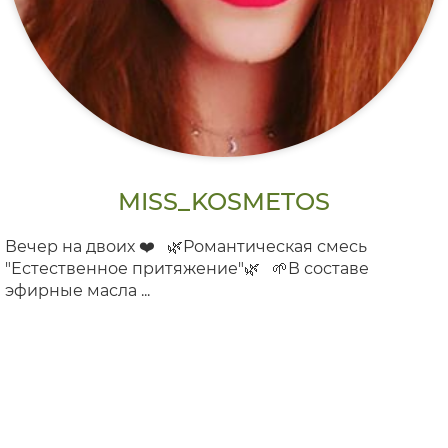
MISS_KOSMETOS
Вечер на двоих ❤️⠀🌿Романтическая смесь
"Естественное притяжение"🌿⠀🌱В составе
эфирные масла ...