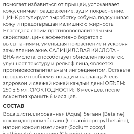
помогает избавиться от прыщей, успокаивает
кожу, снимает раздражение, зуд и покраснение.
ЦИНК регулирует выработку себума, подсушивая
кожу и предотвращая излишнюю жирность.
Благодаря своим противовоспалительным
свойствам, цинк эффективно борется с
высыпаниями, уменьшая покраснение и ускоряя
заживление акне. САЛИЦИЛОВАЯ КИСЛОТА –
BHA-кислота, способствует обновлению клеток,
улучшает текстуру и рельеф лица, является
противовоспалительным ингредиентом. Оставьте
прошлые проблемы позади и наслаждайтесь
здоровой и свежей кожей каждый день! ОБЪЕМ:
250 ± 5 мл. СРОК ГОДНОСТИ: 18 месяцев, после
вскрытия хранить 6 месяцев.
СОСТАВ
Вода дистиллированная (Aqua), бетаин (Betaine),
кокамидопропилбетаин (Cocamidopropyl betaine),
натрия кокоил изетионат (Sodium cocoyl
isethionate), глицерин (Glycerin), пентилен