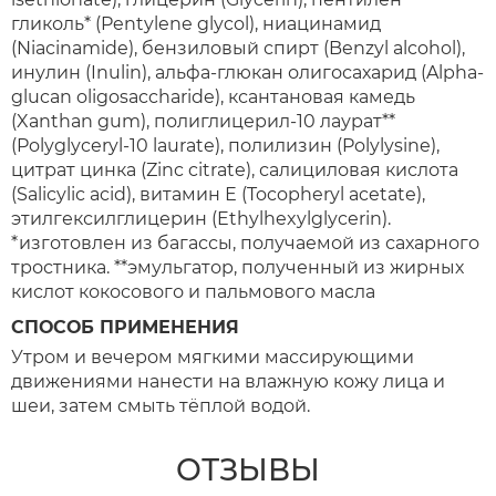
гликоль* (Pentylene glycol), ниацинамид
(Niacinamide), бензиловый спирт (Benzyl alcohol),
инулин (Inulin), альфа-глюкан олигосахарид (Alpha-
glucan oligosaccharide), ксантановая камедь
(Xanthan gum), полиглицерил-10 лаурат**
(Polyglyceryl-10 laurate), полилизин (Polylysine),
цитрат цинка (Zinc citrate), салициловая кислота
(Salicylic acid), витамин Е (Tocopheryl acetate),
этилгексилглицерин (Ethylhexylglycerin).
*изготовлен из багассы, получаемой из сахарного
тростника. **эмульгатор, полученный из жирных
кислот кокосового и пальмового масла
СПОСОБ ПРИМЕНЕНИЯ
Утром и вечером мягкими массирующими
движениями нанести на влажную кожу лица и
шеи, затем смыть тёплой водой.
ОТЗЫВЫ