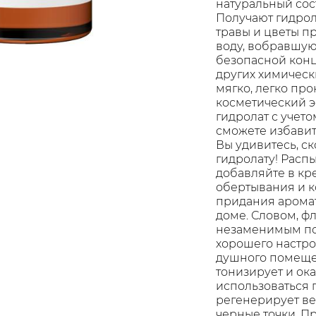
натуральный сос
Получают гидрол
травы и цветы п
воду, вобравшую
безопасной конц
других химическ
мягко, легко пр
косметический э
гидролат с учет
сможете избавит
Вы удивитесь, с
гидролату! Распы
добавляйте в кре
обертывания и к
придания аромат
доме. Словом, ф
незаменимым по
хорошего настро
душного помещен
тонизирует и ок
использоваться 
регенерирует ве
черные точки. П