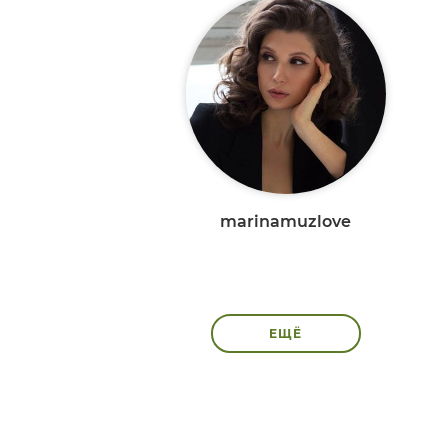
marinamuzlove
ЕЩЁ