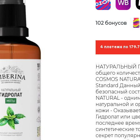
102 бонусов
4 платежа по 179.7
НАТУРАЛЬНЫЙ ГИД
общего количес
COSMOS NATURAL c
Standard Данный
безопасный сост
NATURAL - одним
натуральной и о
кожи - Оказыва
Гидролат или цве
последнее время
синтетические то
секрет популярн