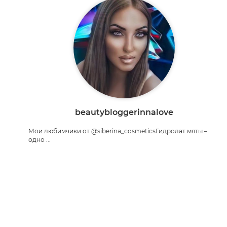
beautybloggerinnalove
Мои любимчики от @siberina_cosmeticsГидролат мяты –
одно ...