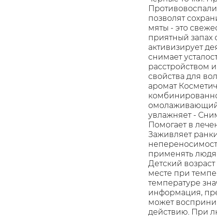
Противовоспалит
позволят сохрани
мяты - это свеже
приятный запах 
активизирует де
снимает усталос
расстройством и
свойства для вол
аромат Косметич
комбинированно
омолаживающий и
увлажняет - Сни
Помогает в лече
Заживляет ранки
непереносимость
применять людям
Детский возраст
месте при темпе
температуре зна
информация, пре
может восприни
действию. При л