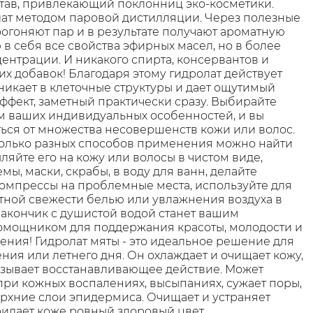
тав, привлекающий поклонниц эко-косметики.
ат методом паровой дистилляции. Через полезные
рогоняют пар и в результате получают ароматную
 в себя все свойства эфирных масел, но в более
ентрации. И никакого спирта, консервантов и
их добавок! Благодаря этому гидролат действует
оникает в клеточные структуры и дает ощутимый
ффект, заметный практически сразу. Выбирайте
ом ваших индивидуальных особенностей, и вы
ься от множества несовершенств кожи или волос.
колько разных способов применения можно найти
ляйте его на кожу или волосы в чистом виде,
мы, маски, скрабы, в воду для ванн, делайте
омпрессы на проблемные места, используйте для
ной свежести белью или увлажнения воздуха в
лакончик с душистой водой станет вашим
мощником для поддержания красоты, молодости и
ения! Гидролат мяты - это идеальное решение для
ия или летнего дня. Он охлаждает и очищает кожу,
азывает восстанавливающее действие. Может
при кожных воспалениях, высыпаниях, сужает поры,
рхние слои эпидермиса. Очищает и устраняет
ридает коже ровный здоровый цвет.