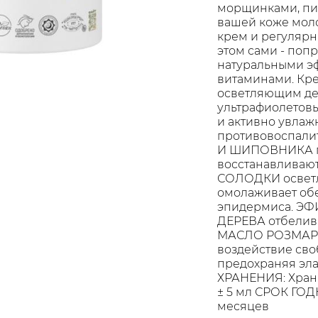
морщинками, пи
вашей коже моло
крем и регулярн
этом сами - поп
натуральными э
витаминами. Кре
осветляющим дей
ультрафиолетовы
и активно увла
противовоспали
И ШИПОВНИКА пр
восстанавливаю
СОЛОДКИ осветл
омолаживает об
эпидермиса. 
ДЕРЕВА отбелив
МАСЛО РОЗМАРИ
воздействие сво
предохраняя эла
ХРАНЕНИЯ: Храни
± 5 мл СРОК ГОД
месяцев