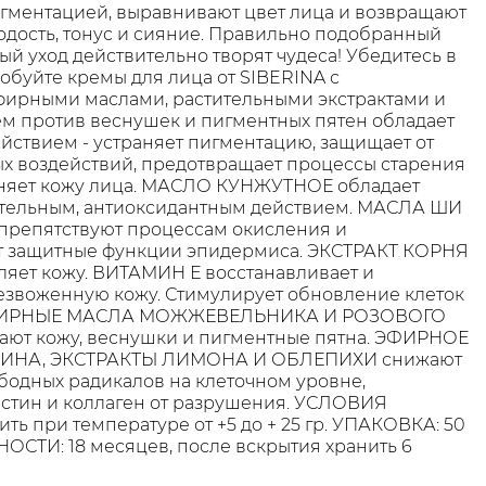
гментацией, выравнивают цвет лица и возвращают
дость, тонус и сияние. Правильно подобранный
ый уход действительно творят чудеса! Убедитесь в
робуйте кремы для лица от SIBERINA с
фирными маслами, растительными экстрактами и
м против веснушек и пигментных пятен обладает
ствием - устраняет пигментацию, защищает от
х воздействий, предотвращает процессы старения
жняет кожу лица. МАСЛО КУНЖУТНОЕ обладает
тельным, антиоксидантным действием. МАСЛА ШИ
епятствуют процессам окисления и
т защитные функции эпидермиса. ЭКСТРАКТ КОРНЯ
яет кожу. ВИТАМИН Е восстанавливает и
езвоженную кожу. Стимулирует обновление клеток
ЭФИРНЫЕ МАСЛА МОЖЖЕВЕЛЬНИКА И РОЗОВОГО
ают кожу, веснушки и пигментные пятна. ЭФИРНОЕ
НА, ЭКСТРАКТЫ ЛИМОНА И ОБЛЕПИХИ снижают
бодных радикалов на клеточном уровне,
стин и коллаген от разрушения. УСЛОВИЯ
ть при температуре от +5 до + 25 гр. УПАКОВКА: 50
НОСТИ: 18 месяцев, после вскрытия хранить 6