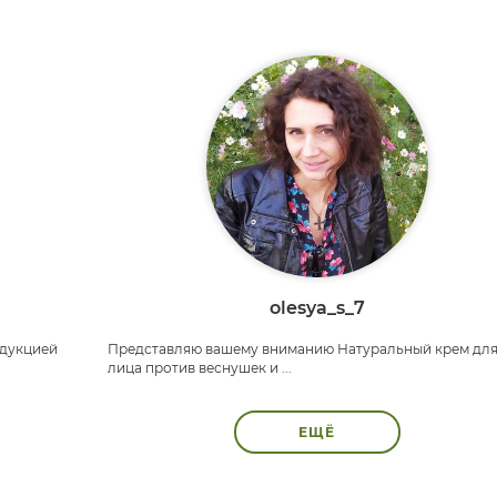
olesya_s_7
одукцией
Представляю вашему вниманию Натуральный крем дл
лица против веснушек и ...
ЕЩЁ