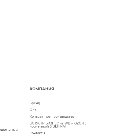
КОМПАНИЯ
Бренд
Опт
Контрактное производство
ЗАПУСТИ БИЗНЕС на WB и OZON с
косметикой SIBERINA!
сональными
Контакты