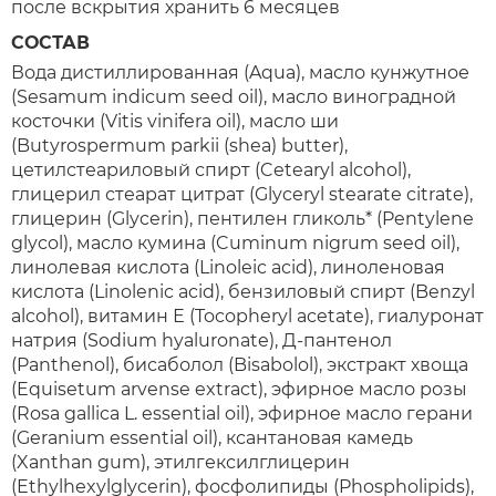
после вскрытия хранить 6 месяцев
СОСТАВ
Вода дистиллированная (Aqua), масло кунжутное
(Sesamum indicum seed oil), масло виноградной
косточки (Vitis vinifera oil), масло ши
(Butyrospermum parkii (shea) butter),
цетилстеариловый спирт (Cetearyl alcohol),
глицерил стеарат цитрат (Glyceryl stearate citrate),
глицерин (Glycerin), пентилен гликоль* (Pentylene
glycol), масло кумина (Cuminum nigrum seed oil),
линолевая кислота (Linoleic acid), линоленовая
кислота (Linolenic acid), бензиловый спирт (Benzyl
alcohol), витамин Е (Tocopheryl acetate), гиалуронат
натрия (Sodium hyaluronate), Д-пантенол
(Panthenol), бисаболол (Bisabolol), экстракт хвоща
(Equisetum arvense extract), эфирное масло розы
(Rosa gallica L. essential oil), эфирное масло герани
(Geranium essential oil), ксантановая камедь
(Xanthan gum), этилгексилглицерин
(Ethylhexylglycerin), фосфолипиды (Phospholipids),