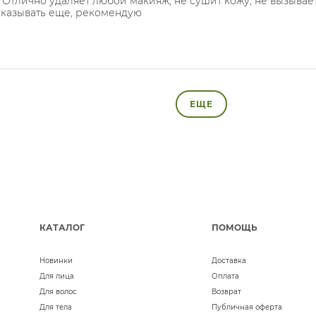
Отлично удаляет любой макияж, не сушит кожу, не вызыва
заказывать еще, рекомендую
ЕЩЕ
КАТАЛОГ
ПОМОЩЬ
Новинки
Доставка
Для лица
Оплата
Для волос
Возврат
Для тела
Публичная оферта