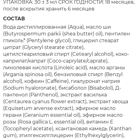
УПАКОВКА: 30 ± 3 мл СРОК ГОДНОСТИ: 18 месяцев,
после вскрытия хранить 6 месяцев
СОСТАВ
Вода дистиллированная (Aqua), масло ши
(Butyrospermum parkii (shea butter) oil), пентилен
гликоль* (Pentylene glycol), глицерил стеарат
цитрат (Glyceryl stearate citrate),
цетилстеариловый спирт (Cetearyl alcohol), коко-
каприлат/капрат (Coco-caprylate/caprate),
линолевая кислота (Linoleic acid), масло арганы
(Argania spinosa oil), бензиловый спирт (Benzyl
alcohol), кофеин (Caffeine), гиалуронат натрия
(Sodium hyaloronate), бисаболол (Bisabolol), Д-
пантенол (Panthenol), экстракт василька
(Centaurea cyanus flower extract), экстракт хвоща
(Equisetum arvense extract), эфирное масло
герани (Geranium essential oil), эфирное масло
розы (Rosa gallica L. essential oil), витамин Е
(Tocopheryl acetate), ксантановая камедь (Xanthan
gum), этилгексилглицерин (Ethylhexylglycerin),