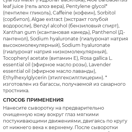
leaf juice (гель алоэ вера), Pentylene glycol*
(пентилен гликоль), Caffeine (кофеин), Sorbitol
(сорбитол), Algae extract (экстракт голубой
водоросли), Benzyl alcohol (бензиловый спирт),
Xanthan gum (ксантановая камедь), Panthenol (Д-
пантенол), Sodium hyaluronate (гиалуронат натрия
высокомолекулярный), Sodium hyaluronate
(гиалуронат натрия низкомолекулярный),
Tocopheryl acetate (витамин Е), Rosa gallica L.
essential oil (эфирное масло розы), Lavender
essential oil (эфирное масло лаванды),
Ethylhexylglycerin (этилгексилглицерин). *
изготовлен из багассы, получаемой из сахарного
тростника.
СПОСОБ ПРИМЕНЕНИЯ
Нанесите сыворотку на предварительно
очищенную кожу вокруг глаз мягкими
постукивающими движениями, двигаясь по кругу
от нижнего века к верхнему. После сыворотки