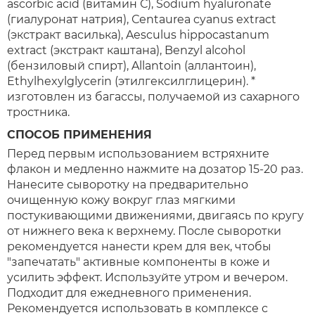
ascorbic acid (витамин С), Sodium hyaluronate
(гиалуронат натрия), Сеntaurea cyanus extract
(экстракт василька), Aesculus hippocastanum
extract (экстракт каштана), Benzyl alcohol
(бензиловый спирт), Allantoin (аллантоин),
Ethylhexylglycerin (этилгексилглицерин). *
изготовлен из багассы, получаемой из сахарного
тростника.
СПОСОБ ПРИМЕНЕНИЯ
Перед первым использованием встряхните
флакон и медленно нажмите на дозатор 15-20 раз.
Нанесите сыворотку на предварительно
очищенную кожу вокруг глаз мягкими
постукивающими движениями, двигаясь по кругу
от нижнего века к верхнему. После сыворотки
рекомендуется нанести крем для век, чтобы
"запечатать" активные компоненты в коже и
усилить эффект. Используйте утром и вечером.
Подходит для ежедневного применения.
Рекомендуется использовать в комплексе с