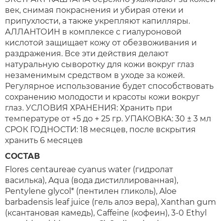
век, снимая покраснения и убирая отеки и
припухлости, а также укрепляют капилляры.
АЛЛАНТОИН в комплексе с гиалуроновой
кислотой защищает кожу от обезвоживания и
раздражения. Все эти действия делают
натуральную сыворотку для кожи вокруг глаз
незаменимым средством в уходе за кожей.
Регулярное использование будет способствовать
сохранению молодости и красоты кожи вокруг
глаз. УСЛОВИЯ ХРАНЕНИЯ: Хранить при
температуре от +5 до + 25 гр. УПАКОВКА: 30 ± 3 мл
СРОК ГОДНОСТИ: 18 месяцев, после вскрытия
хранить 6 месяцев
СОСТАВ
Flores сentaureae cyanus water (гидролат
василька), Aqua (вода дистиллированная),
Pentylene glycol* (пентилен гликоль), Aloe
barbadensis leaf juice (гель алоэ вера), Xanthan gum
(ксантановая камедь), Caffeine (кофеин), 3-0 Ethyl