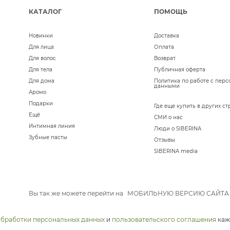
КАТАЛОГ
ПОМОЩЬ
Новинки
Доставка
Для лица
Оплата
Для волос
Возврат
Для тела
Публичная оферта
Для дома
Политика по работе с пер
данными
Аромо
Подарки
Где еще купить в других ст
Ещё
СМИ о нас
Интимная линия
Люди о SIBERINA
Зубные пасты
Отзывы
SIBERINA media
Вы так же можете перейти на
МОБИЛЬНУЮ ВЕРСИЮ САЙТА
обработки персональных данных
и
пользовательского соглашения
каж