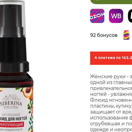
92 бонусов
4 платежа по 162.
Женские руки - э
одной из главны
привлекательном
ногтей - увлажн
Флюид мгновенно
пластины, кутику
защищает от вре
использование ф
огрубевшая и по
одежде и неопр