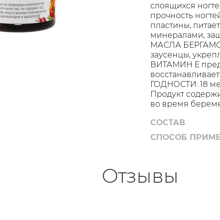
слоящихся ног
прочность ногтей
пластины, питае
минералами, за
МАСЛА БЕРГАМО
заусенцы, укрепл
ВИТАМИН Е преду
восстанавливает
ГОДНОСТИ: 18 ме
Продукт содержи
во время береме
СОСТАВ
СПОСОБ ПРИМ
Отзывы