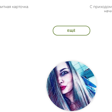
зитная карточка.
С приходом 
начи
ЕЩЁ