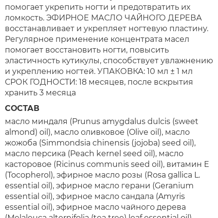
помогает укрепить ногти и предотвратить их
ломкость. ЭФИРНОЕ МАСЛО ЧАЙНОГО ДЕРЕВА
восстанавливает и укрепляет ногтевую пластину.
Регулярное применение концентрата масел
помогает восстановить ногти, повысить
эластичность кутикулы, способствует увлажнению
и укреплению ногтей. УПАКОВКА: 10 мл ± 1 мл
СРОК ГОДНОСТИ: 18 месяцев, после вскрытия
хранить 3 месяца
СОСТАВ
масло миндаля (Prunus amygdalus dulcis (sweet
almond) oil), масло оливковое (Olive oil), масло
жожоба (Simmondsia chinensis (jojoba) seed oil),
масло персика (Peach kernel seed oil), масло
касторовое (Ricinus communis seed oil), витамин Е
(Tocopherol), эфирное масло розы (Rosa gallica L.
essential oil), эфирное масло герани (Geranium
essential oil), эфирное масло сандала (Amyris
essential oil), эфирное масло чайного дерева
(Melaleuca alternifolia (tea tree) leaf essential oil),