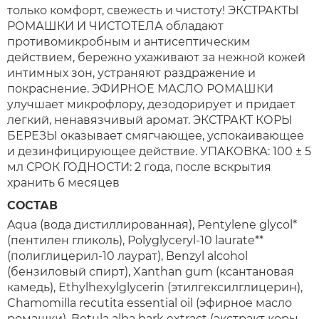
только комфорт, свежесть и чистоту! ЭКСТРАКТЫ
РОМАШКИ И ЧИСТОТЕЛА обладают
противомикробным и антисептическим
действием, бережно ухаживают за нежной кожей
интимных зон, устраняют раздражение и
покраснение. ЭФИРНОЕ МАСЛО РОМАШКИ
улучшает микрофлору, дезодорирует и придает
легкий, ненавязчивый аромат. ЭКСТРАКТ КОРЫ
БЕРЕЗЫ оказывает смягчающее, успокаивающее
и дезинфицирующее действие. УПАКОВКА: 100 ± 5
мл СРОК ГОДНОСТИ: 2 года, после вскрытия
хранить 6 месяцев
СОСТАВ
Aqua (вода дистиллированная), Рentylene glycol*
(пентилен гликоль), Polyglyceryl-10 laurate**
(полиглицерил-10 лаурат), Benzyl alcohol
(бензиловый спирт), Xanthan gum (ксантановая
камедь), Еthylhexylglycerin (этилгексилглицерин),
Chamomilla recutita essential oil (эфирное масло
ромашки), Betula alba bark extract (экстракт коры