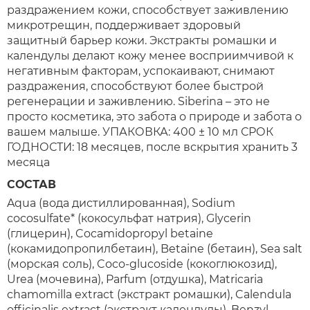
раздражением кожи, способствует заживлению
микротрещин, поддерживает здоровый
защитный барьер кожи. Экстракты ромашки и
календулы делают кожу менее восприимчивой к
негативным факторам, успокаивают, снимают
раздражения, способствуют более быстрой
регенерации и заживлению. Siberina – это не
просто косметика, это забота о природе и забота о
вашем малыше. УПАКОВКА: 400 ± 10 мл СРОК
ГОДНОСТИ: 18 месяцев, после вскрытия хранить 3
месяца
СОСТАВ
Aqua (вода дистиллированная), Sodium
cocosulfate* (кокосульфат натрия), Glycerin
(глицерин), Cocamidopropyl betaine
(кокамидопропилбетаин), Betaine (бетаин), Sea salt
(морская соль), Coco-glucoside (кокоглюкозид),
Urea (мочевина), Parfum (отдушка), Matricaria
chamomilla extract (экстракт ромашки), Calendula
officinalis extract (экстракт календулы), Benzyl