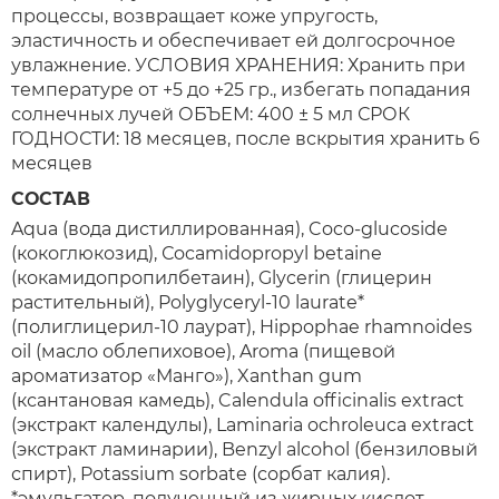
процессы, возвращает коже упругость,
эластичность и обеспечивает ей долгосрочное
увлажнение. УСЛОВИЯ ХРАНЕНИЯ: Хранить при
температуре от +5 до +25 гр., избегать попадания
солнечных лучей ОБЪЕМ: 400 ± 5 мл СРОК
ГОДНОСТИ: 18 месяцев, после вскрытия хранить 6
месяцев
СОСТАВ
Aqua (вода дистиллированная), Coco-glucoside
(кокоглюкозид), Сocamidopropyl betaine
(кокамидопропилбетаин), Glycerin (глицерин
растительный), Polyglyceryl-10 laurate*
(полиглицерил-10 лаурат), Hippophae rhamnoides
oil (масло облепиховое), Aroma (пищевой
ароматизатор «Манго»), Xanthan gum
(ксантановая камедь), Calendula officinalis extract
(экстракт календулы), Laminaria ochroleuca extract
(экстракт ламинарии), Benzyl alcohol (бензиловый
спирт), Potassium sorbate (сорбат калия).
*эмульгатор, полученный из жирных кислот