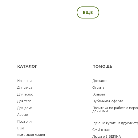
ЕЩЕ
КАТАЛОГ
ПОМОЩЬ
Новинки
Доставка
Для лица
Оплата
Для волос
Возврат
Для тела
Публичная оферта
Для дома
Политика по работе с пер
данными
Аромо
Подарки
Где еще купить в других ст
Ещё
СМИ о нас
Интимная линия
Люди о SIBERINA