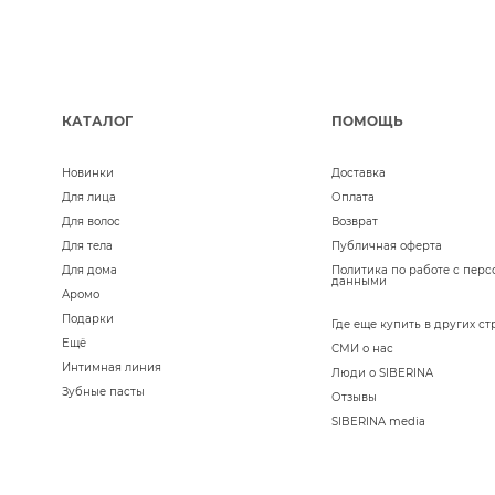
КАТАЛОГ
ПОМОЩЬ
Новинки
Доставка
Для лица
Оплата
Для волос
Возврат
Для тела
Публичная оферта
Для дома
Политика по работе с пер
данными
Аромо
Подарки
Где еще купить в других ст
Ещё
СМИ о нас
Интимная линия
Люди о SIBERINA
Зубные пасты
Отзывы
SIBERINA media