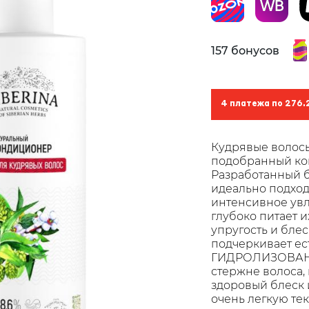
157 бонусов
4 платежа по 276.
Кудрявые волосы
подобранный кон
Разработанный б
идеально подход
интенсивное увл
глубоко питает и
упругость и бле
подчеркивает ес
ГИДРОЛИЗОВАНН
стержне волоса,
здоровый блеск 
очень легкую тек