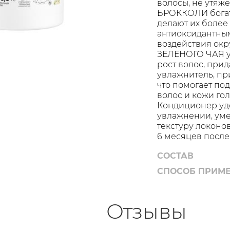
волосы, не утяж
БРОККОЛИ богат
делают их более
антиоксидантным
воздействия ок
ЗЕЛЕНОГО ЧАЯ у
рост волос, при
увлажнитель, пр
что помогает п
волос и кожи го
Кондиционер удо
увлажнении, уме
текстуру локоно
6 месяцев после
СОСТАВ
СПОСОБ ПРИМ
Отзывы