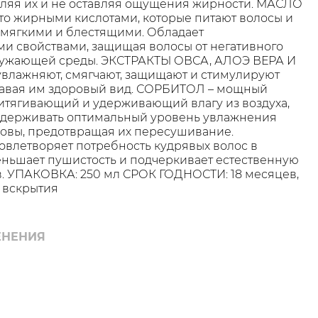
еляя их и не оставляя ощущения жирности. МАСЛО
о жирными кислотами, которые питают волосы и
 мягкими и блестящими. Обладает
и свойствами, защищая волосы от негативного
ружающей среды. ЭКСТРАКТЫ ОВСА, АЛОЭ ВЕРА И
влажняют, смягчают, защищают и стимулируют
давая им здоровый вид. СОРБИТОЛ – мощный
итягивающий и удерживающий влагу из воздуха,
оддерживать оптимальный уровень увлажнения
ловы, предотвращая их пересушивание.
влетворяет потребность кудрявых волос в
ньшает пушистость и подчеркивает естественную
в. УПАКОВКА: 250 мл СРОК ГОДНОСТИ: 18 месяцев,
 вскрытия
ЕНЕНИЯ