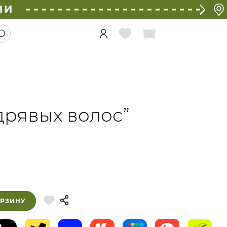
ИИ
дрявых волос”
ОРЗИНУ