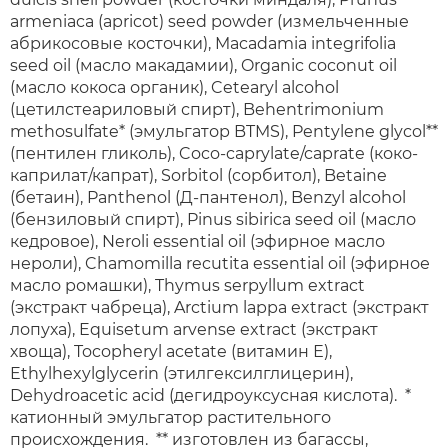
armeniaca (apricot) seed powder (измельченные
абрикосовые косточки), Macadamia integrifolia
seed oil (масло макадамии), Organic coconut oil
(масло кокоса органик), Cetearyl alcohol
(цетилстеариловый спирт), Behentrimonium
methosulfate* (эмульгатор BTMS), Pentylene glycol**
(пентилен гликоль), Coco-caprylate/caprate (коко-
каприлат/капрат), Sorbitol (сорбитол), Betaine
(бетаин), Panthenol (Д-пантенол), Benzyl alcohol
(бензиловый спирт), Pinus sibirica seed oil (масло
кедровое), Neroli essential oil (эфирное масло
нероли), Chamomilla recutita essential oil (эфирное
масло ромашки), Thymus serpyllum extract
(экстракт чабреца), Arctium lappa extract (экстракт
лопуха), Equisetum arvense extract (экстракт
хвоща), Tocopheryl acetate (витамин Е),
Ethylhexylglycerin (этилгексилглицерин),
Dehydroacetic acid (дегидроуксусная кислота). *
катионный эмульгатор растительного
происхождения. ** изготовлен из багассы,