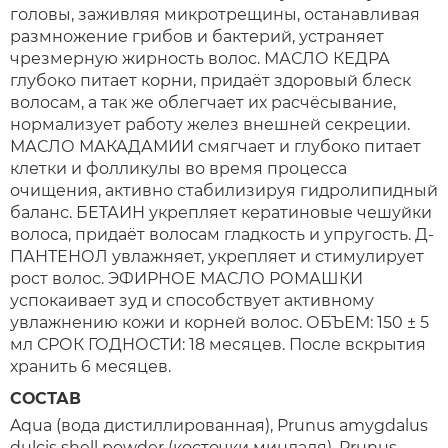
головы, заживляя микротрещины, останавливая
размножение грибов и бактерий, устраняет
чрезмерную жирность волос. МАСЛО КЕДРА
глубоко питает корни, придаёт здоровый блеск
волосам, а так же облегчает их расчёсывание,
нормализует работу желез внешней секреции.
МАСЛО МАКАДАМИИ смягчает и глубоко питает
клетки и фолликулы во время процесса
очищения, активно стабилизируя гидролипидный
баланс. БЕТАИН укрепляет кератиновые чешуйки
волоса, придаёт волосам гладкость и упругость. Д-
ПАНТЕНОЛ увлажняет, укрепляет и стимулирует
рост волос. ЭФИРНОЕ МАСЛО РОМАШКИ
успокаивает зуд и способствует активному
увлажнению кожи и корней волос. ОБЪЕМ: 150 ± 5
мл СРОК ГОДНОСТИ: 18 месяцев. После вскрытия
хранить 6 месяцев.
СОСТАВ
Aqua (вода дистиллированная), Prunus amygdalus
dulcis shell powder (косточки миндаля), Prunus