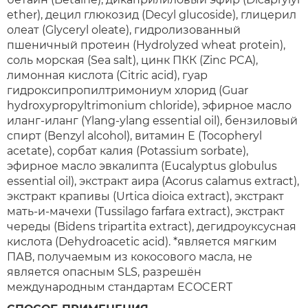
ether), децил глюкозид (Decyl glucoside), глицерил
олеат (Glyceryl oleate), гидролизованный
пшеничный протеин (Hydrolyzed wheat protein),
соль морская (Sea salt), цинк ПКК (Zinc PCA),
лимонная кислота (Citric acid), гуар
гидроксипропилтримониум хлорид (Guar
hydroxypropyltrimonium chloride), эфирное масло
иланг-иланг (Ylang-ylang essential oil), бензиловый
спирт (Benzyl alcohol), витамин Е (Tocopheryl
acetate), сорбат калия (Potassium sorbate),
эфирное масло эвкалипта (Eucalyptus globulus
essential oil), экстракт аира (Acorus calamus extract),
экстракт крапивы (Urtica dioica extract), экстракт
мать-и-мачехи (Tussilago farfara extract), экстракт
череды (Bidens tripartita extract), дегидроуксусная
кислота (Dehydroacetic acid). *является мягким
ПАВ, получаемым из кокосового масла, не
является опасным SLS, разрешён
международным стандартам ECOCERT