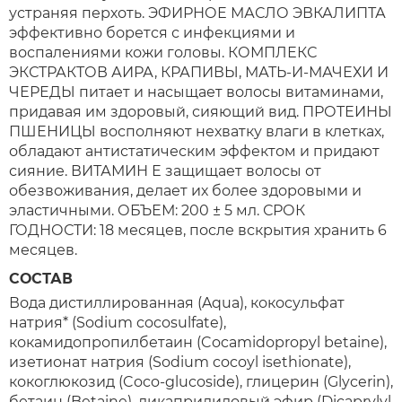
устраняя перхоть. ЭФИРНОЕ МАСЛО ЭВКАЛИПТА
эффективно борется с инфекциями и
воспалениями кожи головы. КОМПЛЕКС
ЭКСТРАКТОВ АИРА, КРАПИВЫ, МАТЬ-И-МАЧЕХИ И
ЧЕРЕДЫ питает и насыщает волосы витаминами,
придавая им здоровый, сияющий вид. ПРОТЕИНЫ
ПШЕНИЦЫ восполняют нехватку влаги в клетках,
обладают антистатическим эффектом и придают
сияние. ВИТАМИН Е защищает волосы от
обезвоживания, делает их более здоровыми и
эластичными. ОБЪЕМ: 200 ± 5 мл. СРОК
ГОДНОСТИ: 18 месяцев, после вскрытия хранить 6
месяцев.
СОСТАВ
Вода дистиллированная (Aqua), кокосульфат
натрия* (Sodium cocosulfate),
кокамидопропилбетаин (Cocamidopropyl betaine),
изетионат натрия (Sodium cocoyl isethionate),
кокоглюкозид (Coco-glucoside), глицерин (Glycerin),
бетаин (Betaine), дикаприлиловый эфир (Dicaprylyl