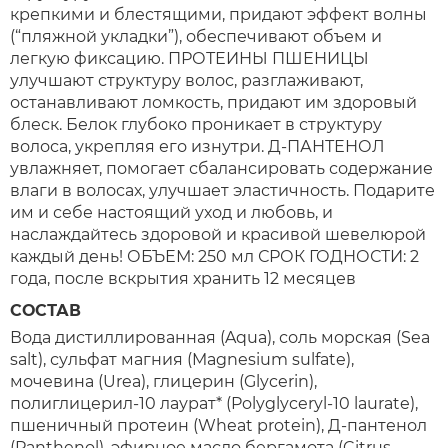
крепкими и блестящими, придают эффект волны
(“пляжной укладки”), обеспечивают объем и
легкую фиксацию. ПРОТЕИНЫ ПШЕНИЦЫ
улучшают структуру волос, разглаживают,
останавливают ломкость, придают им здоровый
блеск. Белок глубоко проникает в структуру
волоса, укрепляя его изнутри. Д-ПАНТЕНОЛ
увлажняет, помогает сбалансировать содержание
влаги в волосах, улучшает эластичность. Подарите
им и себе настоящий уход и любовь, и
наслаждайтесь здоровой и красивой шевелюрой
каждый день! ОБЪЕМ: 250 мл СРОК ГОДНОСТИ: 2
года, после вскрытия хранить 12 месяцев
СОСТАВ
Вода дистиллированная (Aqua), соль морская (Sea
salt), сульфат магния (Magnesium sulfate),
мочевина (Urea), глицерин (Glycerin),
полиглицерил-10 лаурат* (Polyglyceryl-10 laurate),
пшеничный протеин (Wheat protein), Д-пантенол
(Panthenol), эфирное масло бергамота (Citrus