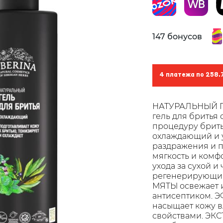
147 бонусов
4 платежа по 258.
НАТУРАЛЬНЫЙ 
гель для бритья
процедуру брить
охлаждающий и 
раздражения и п
мягкость и ком
ухода за сухой и
регенерирующи
МЯТЫ освежает и
антисептиком. 
насыщает кожу в
свойствами. ЭК