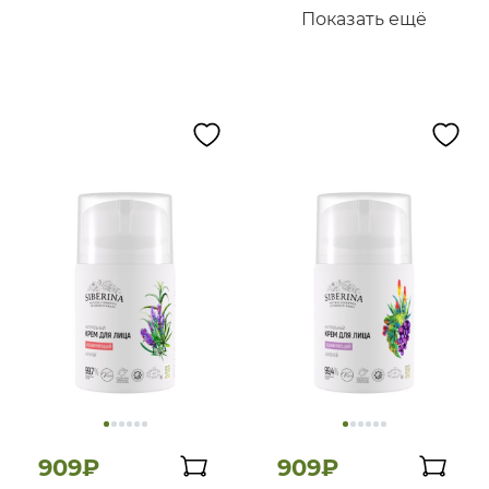
Показать ещё
909₽
909₽