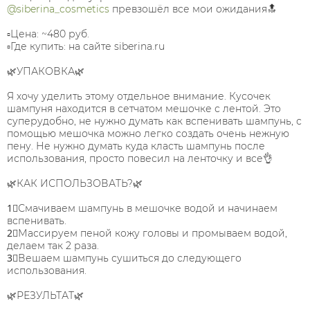
@siberina_cosmetics
превзошёл все мои ожидания🔝⠀
⠀
▫Цена: ~480 руб.⠀
▫Где купить: на сайте siberina.ru⠀
⠀
🌿УПАКОВКА🌿⠀
⠀
Я хочу уделить этому отдельное внимание. Кусочек
шампуня находится в сетчатом мешочке с лентой. Это
суперудобно, не нужно думать как вспенивать шампунь, с
помощью мешочка можно легко создать очень нежную
пену. Не нужно думать куда класть шампунь после
использования, просто повесил на ленточку и все👌⠀
⠀
🌿КАК ИСПОЛЬЗОВАТЬ?🌿⠀
⠀
1⃣Смачиваем шампунь в мешочке водой и начинаем
вспенивать.⠀
2⃣Массируем пеной кожу головы и промываем водой,
делаем так 2 раза.⠀
3⃣Вешаем шампунь сушиться до следующего
использования.⠀
⠀
🌿РЕЗУЛЬТАТ🌿⠀
⠀