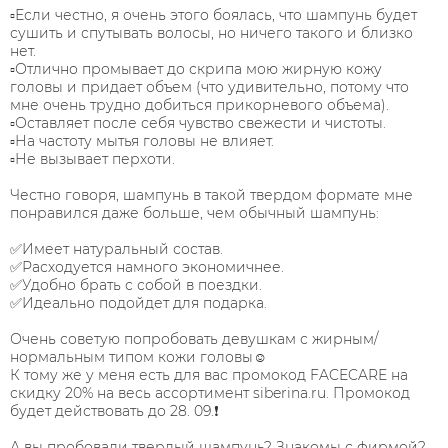
▫Если честно, я очень этого боялась, что шампунь будет
сушить и спутывать волосы, но ничего такого и близко
нет.⠀
▫Отлично промывает до скрипа мою жирную кожу
головы и придает объем (что удивительно, потому что
мне очень трудно добиться прикорневого объема).⠀
▫Оставляет после себя чувство свежести и чистоты.⠀
▫На частоту мытья головы не влияет.⠀
▫Не вызывает перхоти.⠀
⠀
Честно говоря, шампунь в такой твердом формате мне
понравился даже больше, чем обычный шампунь:⠀
⠀
✅Имеет натуральный состав.⠀
✅Расходуется намного экономичнее.⠀
✅Удобно брать с собой в поездки.⠀
✅Идеально подойдет для подарка.⠀
⠀
Очень советую попробовать девушкам с жирным/
нормальным типом кожи головы☺⠀
К тому же у меня есть для вас промокод FACECARE на
скидку 20% на весь ассортимент siberina.ru. Промокод
будет действовать до 28. 09.❗⠀
⠀
А вы пробовали твердый шампунь? Знакомы с фирмой?