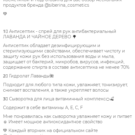
продуктов бренда @siberina_cosmetics
💚
⠀
1⃣ Антисептик - спрей для рук антибактериальный
ЛАВАНДА И ЧАЙНОЕ ДЕРЕВО 🌳
Антисептик обладает дезинфицирующим и
стерилизующими свойствами, обеспечивает чистоту и
защиту кожи рук без использования воды и мыла,
защищает от бактерий, микробов, вирусов, инфекций,
содержание спирта в составе антисептика не менее 70%
2⃣ Гидролат Лаванды🌺
Подходит для любого типа кожи, увлажняет, тонизирует,
снимает воспаления, а также укрепляет волосы
3⃣ Сыворотка для лица витаминный комплекс🍊🍒
Содержит в себе витамины А, Е, С, F
Мне понравилась как сыворотка увлажняет кожу и питает
☺ Имеет мощное антиоксидантное свойство
💚 Каждый вторник на официальном сайте