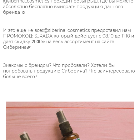
@siberina_cosmetics проходит розыгрыш, где вы можете
абсолютно бесплатно выиграть продукцию данного
бренда ☺ ⠀
⠀
И это еще не все❗@siberina_cosmetics предоставил нам
ПРОМОКОД: S_RADA который действует с 08.10 до 11.10 и
дает скидку 2⃣0⃣% на весь ассортимент на сайте
Сиберина🌿⠀
⠀
Знакомы с брендом? Что пробовали? Хотели бы
попробовать продукцию Сиберина? Что заинтересовало
больше всего? ⠀
⠀