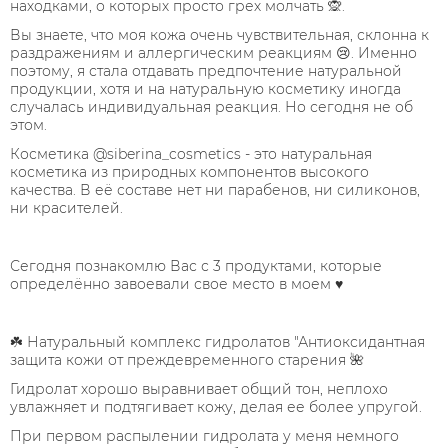
находками, о которых просто грех молчать 🙊. ⠀
Вы знаете, что моя кожа очень чувствительная, склонна к
раздражениям и аллергическим реакциям 😢. Именно
поэтому, я стала отдавать предпочтение натуральной
продукции, хотя и на натуральную косметику иногда
случалась индивидуальная реакция. Но сегодня не об
этом.⠀
Косметика @siberina_cosmetics - это натуральная
косметика из природных компонентов высокого
качества. В её составе нет ни парабенов, ни силиконов,
ни красителей. ⠀
⠀
Сегодня познакомлю Вас с 3 продуктами, которые
определённо завоевали свое место в моем ♥️⠀
⠀
☘️ Натуральный комплекс гидролатов "Антиоксидантная
защита кожи от преждевременного старения 🌺⠀
Гидролат хорошо выравнивает общий тон, неплохо
увлажняет и подтягивает кожу, делая ее более упругой. ⠀
При первом распылении гидролата у меня немного