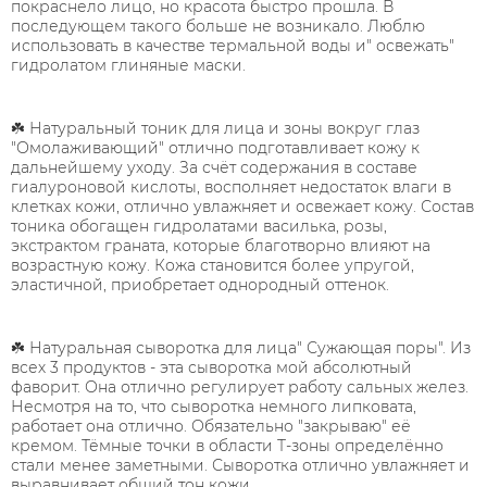
покраснело лицо, но красота быстро прошла. В
последующем такого больше не возникало. Люблю
использовать в качестве термальной воды и" освежать"
гидролатом глиняные маски. ⠀
⠀
☘️ Натуральный тоник для лица и зоны вокруг глаз
"Омолаживающий" отлично подготавливает кожу к
дальнейшему уходу. За счёт содержания в составе
гиалуроновой кислоты, восполняет недостаток влаги в
клетках кожи, отлично увлажняет и освежает кожу. Состав
тоника обогащен гидролатами василька, розы,
экстрактом граната, которые благотворно влияют на
возрастную кожу. Кожа становится более упругой,
эластичной, приобретает однородный оттенок. ⠀
⠀
☘️ Натуральная сыворотка для лица" Сужающая поры". Из
всех 3 продуктов - эта сыворотка мой абсолютный
фаворит. Она отлично регулирует работу сальных желез.
Несмотря на то, что сыворотка немного липковата,
работает она отлично. Обязательно "закрываю" её
кремом. Тёмные точки в области Т-зоны определённо
стали менее заметными. Сыворотка отлично увлажняет и
выравнивает общий тон кожи. ⠀