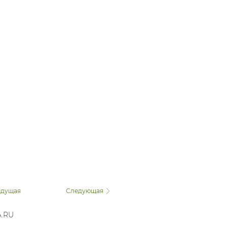
дущая
Следующая
A.RU