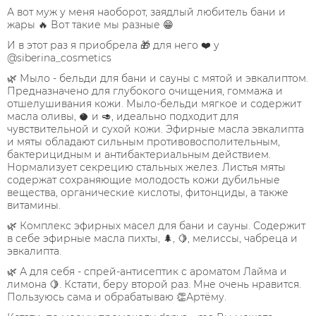
А вот муж у меня наоборот, заядлый любитель бани и
жары 🔥 Вот такие мы разные 😁
И в этот раз я приобрела 🎁 для него ❤️ у
@siberina_cosmetics
🌿 Мыло - бельди для бани и сауны с мятой и эвкалиптом.
Предназначено для глубокого очищения, гоммажа и
отшелушивания кожи. Мыло-бельди мягкое и содержит
масла оливы, 🥥 и 🥑, идеально подходит для
чувствительной и сухой кожи. Эфирные масла эвкалипта
и мяты обладают сильным противовосполительным,
бактерицидным и антибактериальным действием.
Нормализует секрецию стальных желез. Листья мяты
содержат сохраняющие молодость кожи дубильные
вещества, органические кислоты, фитонциды, а также
витамины.
🌿 Комплекс эфирных масел для бани и сауны. Содержит
в себе эфирные масла пихты, 🌲, 🍋, мелиссы, чабреца и
эвкалипта.
🌿 А для себя - спрей-антисептик с ароматом Лайма и
лимона 🍋. Кстати, беру второй раз. Мне очень нравится.
Пользуюсь сама и обрабатываю 👏Артёму.