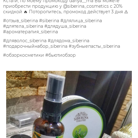
Кстати, по моему промокоду danya__ma Вы можете
приобрести продукцию у @siberina_cosmetics с 20%
скидкой 🔥 Поторопитесь, промокод действует 3 дня ⚠️
#отзыв_siberina #siberina #длялица_siberina
#длятела_siberina #длядуша_siberina
#ароматерапия_siberina
#дляволос_siberina #длядома_siberina
#подарочныйнабор_siberina #зубныепасты_siberina
#обзоркосметики #бьютиобзор