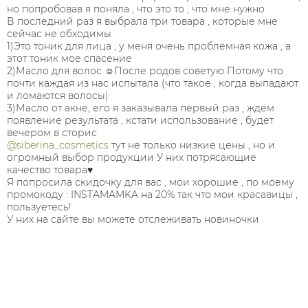
но попробовав я поняла , что это то , что мне нужно
В последний раз я выбрала три товара , которые мне
сейчас не обходимы
1)Это тоник для лица , у меня очень проблемная кожа , а
этот тоник мое спасение
2)Масло для волос ☺️После родов советую Потому что
почти каждая из нас испытала (что такое , когда выпадают
и ломаются волосы)
3)Масло от акне, его я заказывала первый раз , ждём
появление результата , кстати использование , будет
вечером в сторис
@siberina_cosmetics
тут не только низкие цены , но и
огромный выбор продукции У них потрясающие
качество товара♥️
Я попросила скидочку для вас , мои хорошие , по моему
промокоду : INSTAMAMKA на 20% так что мои красавицы ,
пользуетесь!
У них на сайте вы можете отслеживать новиночки