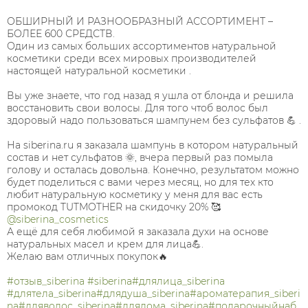
ОБШИРНЫЙ И РАЗНООБРАЗНЫЙ АССОРТИМЕНТ –
БОЛЕЕ 600 СРЕДСТВ.
Один из самых больших ассортиментов натуральной
косметики среди всех мировых производителей
настоящей натуральной косметики .
Вы уже знаете, что год назад я ушла от блонда и решила
восстановить свои волосы. Для того чтоб волос был
здоровый надо пользоваться шампунем без сульфатов 💪 .
На siberina.ru я заказала шампунь в котором натуральный
состав и нет сульфатов 🌞, вчера первый раз помыла
голову и осталась довольна. Конечно, результатом можно
будет поделиться с вами через месяц, но для тех кто
любит натуральную косметику у меня для вас есть
промокод TUTMOTHER на скидочку 20% 🥰
@siberina_cosmetics
А ещё для себя любимой я заказала духи на основе
натуральных масел и крем для лица💪.
Желаю вам отличных покупок🔥
#отзыв_siberina
#siberina
#длялица_siberina
#длятела_siberina
#длядуша_siberina
#ароматерапия_siberi
na
#дляволос_siberina
#длядома_siberina
#подарочныйнаб