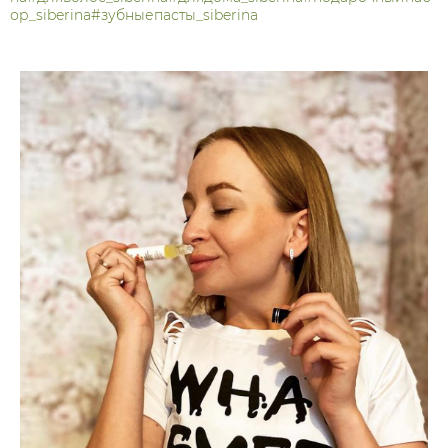
ор_siberina
#зубныепасты_siberina