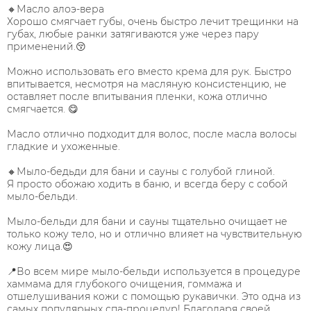
🔸Масло алоэ-вера
Хорошо смягчает губы, очень быстро лечит трещинки на
губах, любые ранки затягиваются уже через пару
применений.😚
Можно использовать его вместо крема для рук. Быстро
впитывается, несмотря на масляную консистенцию, не
оставляет после впитывания пленки, кожа отлично
смягчается. 😋
Масло отлично подходит для волос, после масла волосы
гладкие и ухоженные.
🔸Мыло-бедьди для бани и сауны с голубой глиной.
Я просто обожаю ходить в баню, и всегда беру с собой
мыло-бельди.
Мыло-бельди для бани и сауны тщательно очищает не
только кожу тело, но и отлично влияет на чувствительную
кожу лица.😍
📍Во всем мире мыло-бельди используется в процедуре
хаммама для глубокого очищения, гоммажа и
отшелушивания кожи с помощью рукавички. Это одна из
самых популярных спа-процедур! Благодаря своей