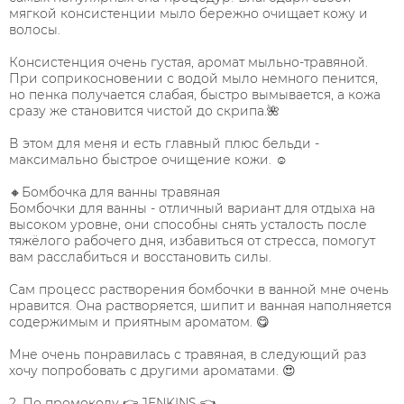
мягкой консистенции мыло бережно очищает кожу и
волосы.
Консистенция очень густая, аромат мыльно-травяной.
При соприкосновении с водой мыло немного пенится,
но пенка получается слабая, быстро вымывается, а кожа
сразу же становится чистой до скрипа.🌺
В этом для меня и есть главный плюс бельди -
максимально быстрое очищение кожи. ☺
🔸Бомбочка для ванны травяная
Бомбочки для ванны - отличный вариант для отдыха на
высоком уровне, они способны снять усталость после
тяжёлого рабочего дня, избавиться от стресса, помогут
вам расслабиться и восстановить силы.
Сам процесс растворения бомбочки в ванной мне очень
нравится. Она растворяется, шипит и ванная наполняется
содержимым и приятным ароматом. 😋
Мне очень понравилась с травяная, в следующий раз
хочу попробовать с другими ароматами. 😍
2. По промокоду 👉 JENKINS 👈