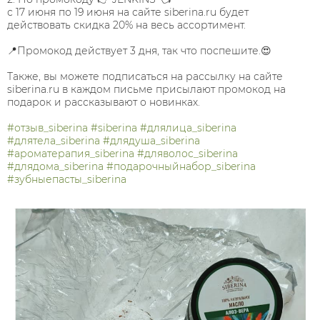
с 17 июня по 19 июня на сайте siberina.ru будет
действовать скидка 20% на весь ассортимент.
📍Промокод действует 3 дня, так что поспешите.😍
Также, вы можете подписаться на рассылку на сайте
siberina.ru в каждом письме присылают промокод на
подарок и рассказывают о новинках.
#отзыв_siberina
#siberina
#длялица_siberina
#длятела_siberina
#длядуша_siberina
#ароматерапия_siberina
#дляволос_siberina
#длядома_siberina
#подарочныйнабор_siberina
#зубныепасты_siberina