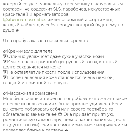
который создаёт уникальную косметику с натуральным
составом, не содержит SLS, парабенов, искусственных
красителей и ароматизаторов.
@siberina_cosmetics
имеет огромный ассортимент,
каждый найдёт для себя продукт, который будет ему по
душе 💫
Я на пробу заказала несколько средств:
🌿Крем-масло для тела
🔻Отлично увлажняет даже сухие участки кожи
🔻Имеет очень приятный цитрусовый запах, который
долго сохраняется на коже
🔻Не оставляет липкости после использования
🔻После нанесения кожа становится очень нежной,
гладкой и приятной на ощупь
🌿Массажная аромасвеча
Мне было очень интересно попробовать что же это такое
и после использования я была приятно удивлена. Если
вы хотите побаловать себя или своего партнёра, то
обязательно закажите её 😍 Она придаёт приятную,
романтическую атмосферу, нежно пахнет ванилью ( есть
и другие запахи), снимает эмоциональное напряжение и
делает вас ближе к партеру 🔥