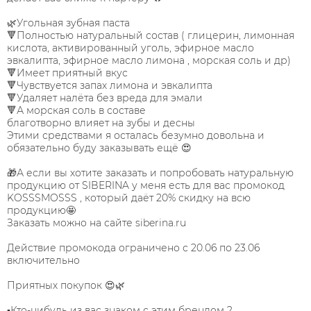
🌿Угольная зубная паста
🔻Полностью натуральный состав ( глицерин, лимонная
кислота, активированный уголь, эфирное масло
эвкалипта, эфирное масло лимона , морская соль и др)
🔻Имеет приятный вкус
🔻Чувствуется запах лимона и эвкалипта
🔻Удаляет налёта без вреда для эмали
🔻А морская соль в составе
благотворно влияет на зубы и десны
Этими средствами я осталась безумно довольна и
обязательно буду заказывать ещё 😍
🎁А если вы хотите заказать и попробовать натуральную
продукцию от SIBERINA у меня есть для вас промокод
KOSSSMOSSS , который даёт 20% скидку на всю
продукцию🤩
Заказать можно на сайте siberina.ru
Действие промокода ограничено с 20.06 по 23.06
включительно
Приятных покупок 😍🌿
▪️Кто-нибудь из вас знаком с этим брендом ?