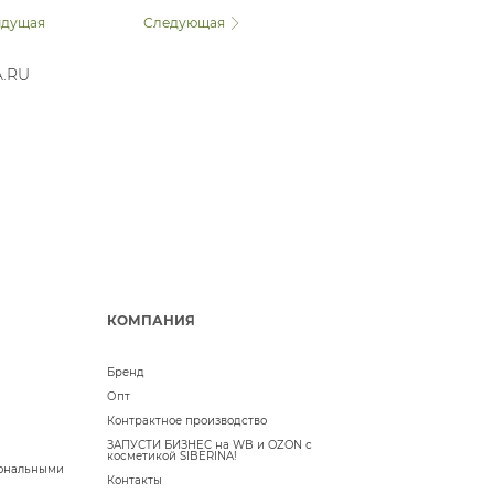
дущая
Следующая
A.RU
КОМПАНИЯ
Бренд
Опт
Контрактное производство
ЗАПУСТИ БИЗНЕС на WB и OZON с
косметикой SIBERINA!
сональными
Контакты