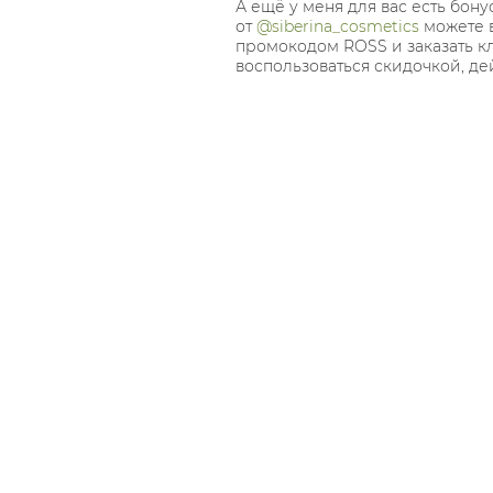
А ещё у меня для вас есть бон
от
@siberina_cosmetics
можете 
промокодом ROSS и заказать кл
воспользоваться скидочкой, дейс