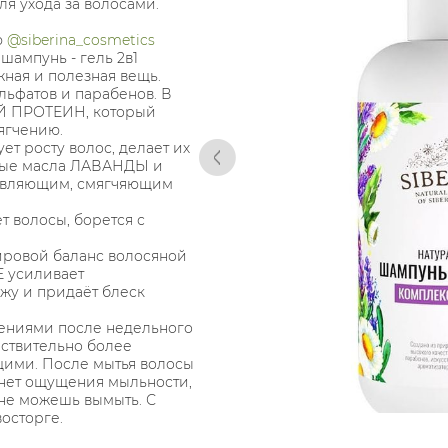
ля ухода за волосами.
ю
@siberina_cosmetics
шампунь - гель 2в1
ная и полезная вещь.
льфатов и парабенов. В
Й ПРОТЕИН, который
ягчению.
т росту волос, делает их
ные масла ЛАВАНДЫ и
вляющим, смягчяющим
 волосы, борется с
ировой баланс волосяной
 усиливает
жу и придаёт блеск
лениями после недельного
йствительно более
щими. После мытья волосы
, нет ощущения мыльности,
 не можешь вымыть. С
восторге.