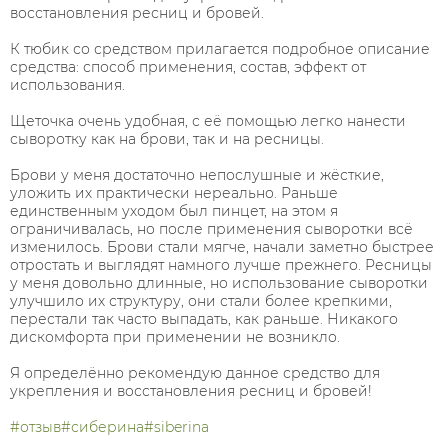
восстановления ресниц и бровей.
К тюбик со средством прилагается подробное описание
средства: способ применения, состав, эффект от
использования.
Щеточка очень удобная, с её помощью легко нанести
сыворотку как на брови, так и на ресницы.
Брови у меня достаточно непослушные и жёсткие,
уложить их практически нереально. Раньше
единственным уходом был пинцет, на этом я
ограничивалась, но после применения сыворотки всё
изменилось. Брови стали мягче, начали заметно быстрее
отростать и выглядят намного лучше прежнего. Ресницы
у меня довольно длинные, но использование сыворотки
улучшило их структуру, они стали более крепкими,
перестали так часто выпадать, как раньше. Никакого
дискомфорта при применении не возникло.
Я определённо рекомендую данное средство для
укрепления и восстановления ресниц и бровей!
#отзыв
#сиберина
#siberina