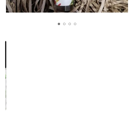
Сыворотка
"Укрепление,
рост и