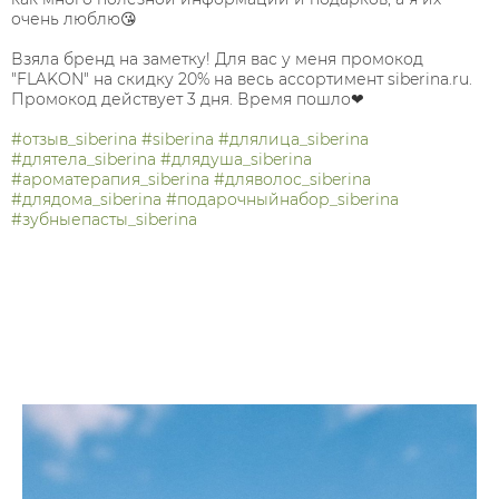
очень люблю😘 ⠀
⠀
Взяла бренд на заметку! Для вас у меня промокод
"FLAKON" на скидку 20% на весь ассортимент siberina.ru.⠀
Промокод действует 3 дня. Время пошло❤⠀
⠀⠀
#отзыв_siberina
#siberina
#длялица_siberina
#длятела_siberina
#длядуша_siberina
#ароматерапия_siberina
#дляволос_siberina
#длядома_siberina
#подарочныйнабор_siberina
#зубныепасты_siberina