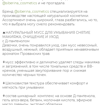
@siberina_cosmetics
и не прогадала. ⠀
⠀
Бренд
@siberina_cosmetics
специализируется на
производстве настоящей натуральной косметики.
Ассортимент очень широкий, глаза разбегались, но то,
что я выбрала могу смело рекомендовать: ⠀
⠀
🔥НАТУРАЛЬНЫЙ МУСС ДЛЯ УМЫВАНИЯ СНЯТИЕ
МАКИЯЖА, ОЧИЩЕНИЕ И УХОД⠀
с Д-пантенолом⠀
Девочки, очень понравился уход, сам мусс невесомый,
воздушный, нежный, обладает приятным ненавязчивым
ароматом Прованских трав. ⠀
⠀
⚘мусс эффективно и деликатно удаляет следы макияжа
и загрязнений, в том числе тональных средств и ВВ-
кремов, уменьшая закупоривание пор и снижая
количество чёрных точек. ⠀
⠀
⚘Шелковистая текстура обеспечивает комфорт и
мягкость при умывании. ⠀
⠀
⚘состав шикарный: комплекс на основе Д-пантенола,
гель алоэ-вера, бетаин, молочная кислота, эфирное
масло лаванды, экстракт облепихи. ⠀