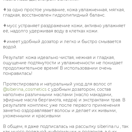
⠀
⚘за одно простое умывание, кожа увлажненная, мягкая,
гладкая, восстановлен гидролипидный баланс.⠀
⠀
⚘мусс устраняет раздражение кожи, активно увлажняет
её, надолго удерживая воду в клетках кожи.⠀
⠀
⚘имеет удобный дозатор и легко и быстро смывается
водой. ⠀
⠀
Результат: кожа идеально чистая, нежная и гладкая,
ощущение подтянутости и увлажненности не покидает
продолжительное время! В использовании очень
понравилась! ⠀
⠀
Протестировала и натуральный уход для волос от
@siberina_cosmetics
с удобным дозатором, состав
наполнен различными маслами (масло макадами,
эфирные масла бергамота, кедра) и экстрактами трав. В
результате комплекс уже после первого применения
заметно оздоравлявает волосы и делает их живыми,
ухоженными и красивыми⠀
⠀
В общем, я даже подписалась на рассылку siberina.ru , так
как много полезной информации и подарков, а я их