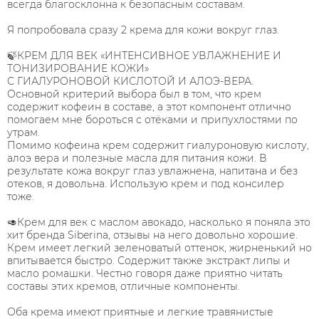
всегда благосклонна к безопасным составам.
⠀
Я попробовала сразу 2 крема для кожи вокруг глаз.
⠀
🍃КРЕМ ДЛЯ ВЕК «ИНТЕНСИВНОЕ УВЛАЖНЕНИЕ И
ТОНИЗИРОВАНИЕ КОЖИ»
С ГИАЛУРОНОВОЙ КИСЛОТОЙ И АЛОЭ-ВЕРА.
Основной критерий выбора был в том, что крем
содержит кофеин в составе, а этот компонент отлично
помогаем мне бороться с отёками и припухлостями по
утрам.
Помимо кофеина крем содержит гиалуроновую кислоту,
алоэ вера и полезные масла для питания кожи. В
результате кожа вокруг глаз увлажнена, напитана и без
отеков, я довольна. Использую крем и под консилер
тоже.
⠀
🥑Крем для век с маслом авокадо, насколько я поняла это
хит бренда Siberina, отзывы на него довольно хорошие.
Крем имеет легкий зеленоватый оттенок, жирненький но
впитывается быстро. Содержит также экстракт липы и
масло ромашки. Честно говоря даже приятно читать
составы этих кремов, отличные компоненты.
⠀
Оба крема имеют приятные и легкие травянистые