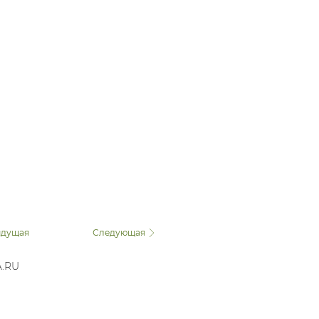
дущая
Следующая
A.RU