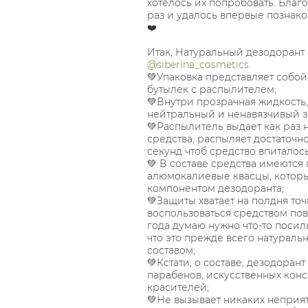
хотелось их попробовать. Благ
раз и удалось впервые познако
❤️
Итак, Натуральный дезодорант 
@siberina_cosmetics
💚Упаковка представляет собо
бутылек с распылителем;
💚Внутри прозрачная жидкость,
нейтральный и ненавязчивый з
💚Распылитель выдает как раз
средства, распыляет достаточно
секунд чтоб средство впиталось
💚 В составе средства имеются 
алюмокалиевые квасцы, котор
компонентом дезодоранта;
💚Защиты хватает на полдня точ
воспользоваться средством по
года думаю нужно что-то посиль
что это прежде всего натураль
составом;
💚Кстати, о составе, дезодорант
парабенов, искусственных конс
красителей;
💚Не вызывает никаких неприя