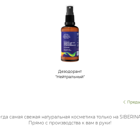
Дезодорант
"Нейтральный"
защита от пота без
закупоривания пор
для любителей
активного спорта
Преды
гда самая свежая натуральная косметика только на SIBERIN
Прямо с производства к вам в руки!