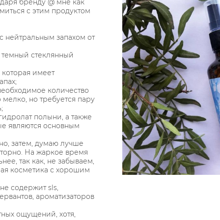
одаря бренду @ мне как
миться с этим продуктом
с нейтральным запахом от
й темный стеклянный
 которая имеет
апах;
 необходимое количество
 мелко, но требуется пару
;
гидролат полыни, а также
ые являются основным
но, затем, думаю лучше
вторно. На жаркое время
нее, так как, не забываем,
ная косметика с хорошим
 не содержит sls,
ервантов, ароматизаторов
тных ощущений, хотя,