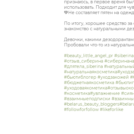
признаюсь, в первое время бы
использовать. Подходит для чу
💚Не составляет пятен на одежд
По итогу, хорошее средство за 
знакомство с натуральными де
Девочки, какими дезодорантам
Пробовали что-то из натуральн
#beauty_little_angel_pr
#siberina
#отзыв_сиберина
#сиберинана
#длятела_siberina
#натуральны
#натуральнаякосметика
#уходз
#бьютиблогер
#уходзакожей
#
#бюджетнаякосметика
#бьютип
#уходоваякометика
#отзывыоко
#косметика
#увлажнение
#сия
#взаимныеподписки
#взаимны
#belarus_beauty_bloggers
#belar
#followforfollow
#likeforlike