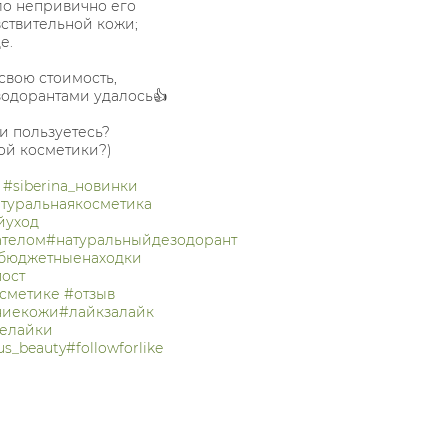
ло непривично его
вствительной кожи;
е.
свою стоимость,
зодорантами удалось👍
и пользуетесь?
ой косметики?)
#siberina_новинки
туральнаякосметика
йуход
ателом
#натуральныйдезодорант
бюджетныенаходки
ост
сметике
#отзыв
ниекожи
#лайкзалайк
елайки
us_beauty
#followforlike