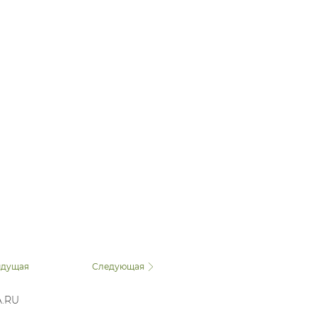
дущая
Следующая
A.RU