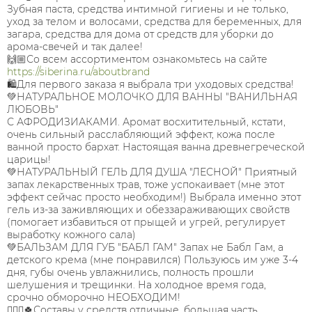
Зубная паста, средства интимной гигиены и не только,
уход за телом и волосами, средства для беременных, для
загара, средства для дома от средств для уборки до
арома-свечей и так далее!
🙌🏼Со всем ассортиментом ознакомьтесь на сайте
https://siberina.ru/aboutbrand
🛍️Для первого заказа я выбрала три уходовых средства!
💚НАТУРАЛЬНОЕ МОЛОЧКО ДЛЯ ВАННЫ "ВАНИЛЬНАЯ
ЛЮБОВЬ"
С АФРОДИЗИАКАМИ. Аромат восхитительный, кстати,
очень сильный расслабляющий эффект, кожа после
ванной просто бархат. Настоящая ванна древнегреческой
царицы!
💚НАТУРАЛЬНЫЙ ГЕЛЬ ДЛЯ ДУША "ЛЕСНОЙ" Приятный
запах лекарственных трав, тоже успокаивает (мне этот
эффект сейчас просто необходим!) Выбрала именно этот
гель из-за заживляющих и обеззараживающих свойств
(помогает избавиться от прыщей и угрей, регулирует
выработку кожного сала)
💚БАЛЬЗАМ ДЛЯ ГУБ "БАБЛ ГАМ" Запах не Бабл Гам, а
детского крема (мне понравился) Пользуюсь им уже 3-4
дня, губы очень увлажнились, полность прошли
шелушения и трещинки. На холодное время года,
срочно обморочно НЕОБХОДИМ!
💁🏻‍♀️🍀Составы у средств отличные, большая часть