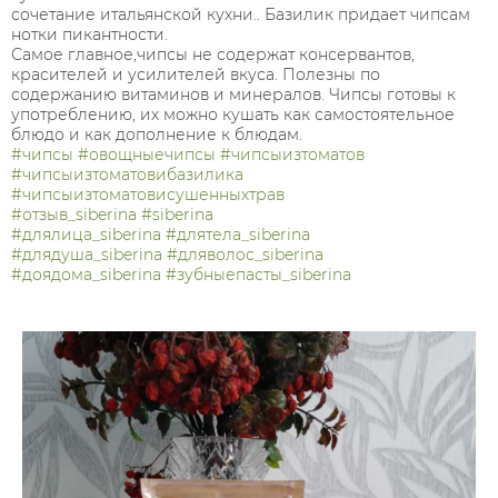
сочетание итальянской кухни.. Базилик придает чипсам
нотки пикантности.
Самое главное,чипсы не содержат консервантов,
красителей и усилителей вкуса. Полезны по
содержанию витаминов и минералов. Чипсы готовы к
употреблению, их можно кушать как самостоятельное
блюдо и как дополнение к блюдам.
#чипсы
#овощныечипсы
#чипсыизтоматов
#чипсыизтоматовибазилика
#чипсыизтоматовисушенныхтрав
#отзыв_siberina
#siberina
#длялица_siberina
#длятела_siberina
#длядуша_siberina
#дляволос_siberina
#доядома_siberina
#зубныепасты_siberina