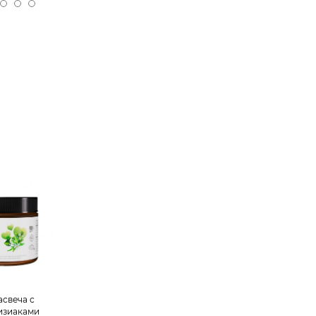
свеча с
изиаками