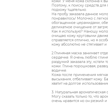
кожи. У меня кожа склонна к 
Поэтому, к поиску средств для
подхожу тщательно.
На пробу заказала данное моло
понравилось! Молочко с легко
обогащенное церамидами, обе
деликатное очищение от загря
Как я использую? Наношу моло
очищаю кожу круговыми движ
справляется отлично, но я особ
кожу абсолютно не стягивает и 
2.Глиняная маска занимает отд
сердечке. Я очень люблю глиня
раздумий заказала эту, кстати
кожи. Глина порошковая, разво
водичке.
Кожа после применения мягкая,
высыхания, отбеливает кожу. Б
хватит на долгое использование
3. Натуральная ароматическая с
Могу сказать только то, что ар
очень нравится но он резкий и