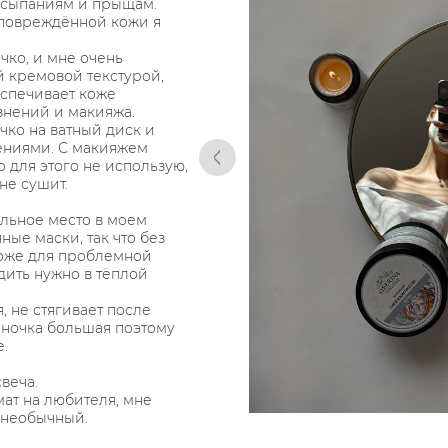
высыпаниям и прыщам.
 повреждённой кожи я
чко, и мне очень
й кремовой текстурой,
спечивает коже
знений и макияжа.
чко на ватный диск и
ениями. С макияжем
о для этого не использую,
не сушит.
ельное место в моем
ные маски, так что без
 тоже для проблемной
дить нужно в тёплой
 не стягивает после
аночка большая поэтому
.
веча.
омат на любителя, мне
 необычный.