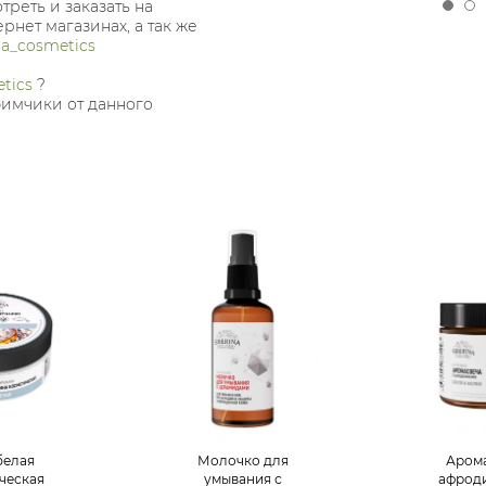
реть и заказать на
ернет магазинах, а так же
na_cosmetics
tics
?
юбимчики от данного
белая
Молочко для
Арома
ческая
умывания с
афрод