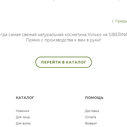
церамидами для
"Нероли
увлажнения,
регенерации и
защиты
Преды
повреждённой кожи
гда самая свежая натуральная косметика только на SIBERIN
Прямо с производства к вам в руки!
ПЕРЕЙТИ В КАТАЛОГ
КАТАЛОГ
ПОМОЩЬ
Новинки
Доставка
Для лица
Оплата
Для волос
Возврат