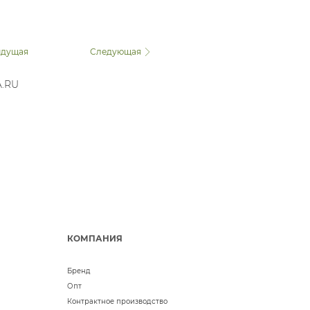
 и жасмин"
дущая
Следующая
A.RU
КОМПАНИЯ
Бренд
Опт
Контрактное производство