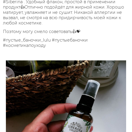
#Siberina . Удобный флакон, простой в применении
продукт👍Отлично подойдёт для жирной кожи. Хорошо
матирует, увлажняет и не сушит. Никакой аллергии не
вызвал, не смотря на всю придирчивость моей кожи к
любой косметике.
Поэтому могу смело советовать👍💝
#пустые_баночки_lulu #пустыебаночки
#косметикапоуходу