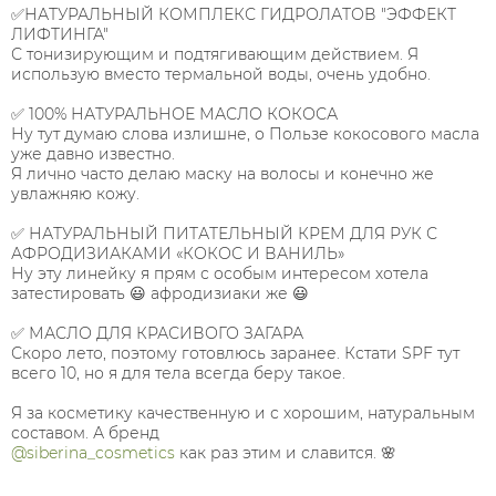
✅НАТУРАЛЬНЫЙ КОМПЛЕКС ГИДРОЛАТОВ "ЭФФЕКТ
ЛИФТИНГА"
С тонизирующим и подтягивающим действием. Я
использую вместо термальной воды, очень удобно.
✅ 100% НАТУРАЛЬНОЕ МАСЛО КОКОСА
Ну тут думаю слова излишне, о Пользе кокосового масла
уже давно известно.
Я лично часто делаю маску на волосы и конечно же
увлажняю кожу.
✅ НАТУРАЛЬНЫЙ ПИТАТЕЛЬНЫЙ КРЕМ ДЛЯ РУК С
АФРОДИЗИАКАМИ «КОКОС И ВАНИЛЬ»
Ну эту линейку я прям с особым интересом хотела
затестировать 😃 афродизиаки же 😃
✅ МАСЛО ДЛЯ КРАСИВОГО ЗАГАРА
Скоро лето, поэтому готовлюсь заранее. Кстати SPF тут
всего 10, но я для тела всегда беру такое.
Я за косметику качественную и с хорошим, натуральным
составом. А бренд
@siberina_cosmetics
как раз этим и славится. 🌸