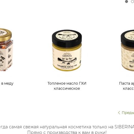
 в меду
Топленое масло ГХИ
Паста а
классическое
класс
Преды
гда самая свежая натуральная косметика только на SIBERIN
Прямо с производства к вам в руки!