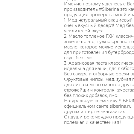
Именно поэтому я делюсь с Ва
производитель #Siberina это к
продукция проверена мной и 
1. Мед натуральный акациевый
очень вкусный десерт! Мед без 
усилителей вкуса.
2. Масло топленое ГХИ классич
знаете что это, нужно срочно п
масло, которое можно использо
для приготовления бутерброд
вкус, без гмо.
3. Арахисовая паста классическ
идеальна для каши, для любого
Без сахара и отборные орехи в
Фруктовые чипсы, мед, зубная 
для лица и много многое друго
строжайшим контроля качества
без плохих добавок, гмо.
Натуральную косметику SIBER
официальном сайте siberina.ru, 
других интернет-магазинах.
От души рекомендую продукцию
полезная и качественная !