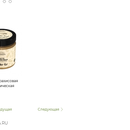
рахисовая
ическая
дущая
Следующая
A.RU