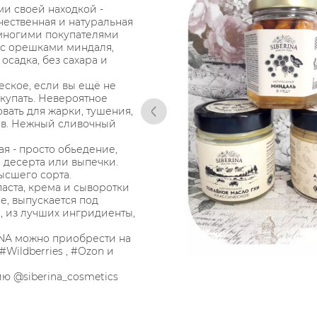
ми своей находкой -
ачественная и натуральная
многими покупателями
 с орешками миндаля,
осадка, без сахара и
еское, если вы ещё не
окупать. Невероятное
вать для жарки, тушения,
ов. Нежный сливочный
ая - просто обьедение,
 десерта или выпечки.
ысшего сорта.
паста, крема и сыворотки
е, выпускается под
, из лучших ингридиенты,
INA можно приобрести на
#Wildberries , #Ozon и
 @siberina_cosmetics