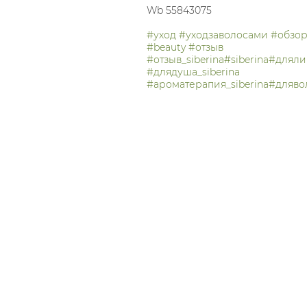
Wb 55843075
#уход
#уходзаволосами
#обзо
#beauty
#отзыв
#отзыв_siberina
#siberina
#длялиц
#длядуша_siberina
#ароматерапия_siberina
#длявол