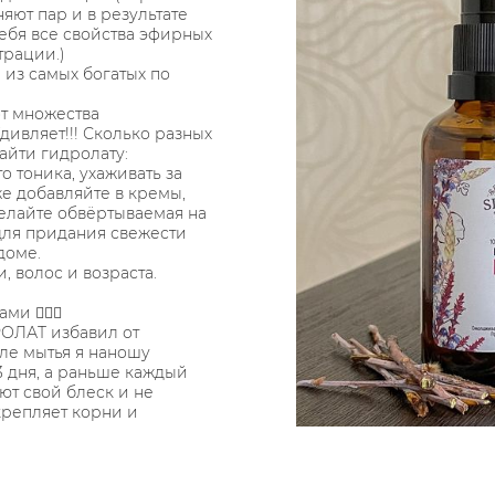
яют пар и в результате
себя все свойства эфирных
трации.)
 из самых богатых по
от множества
дивляет!!! Сколько разных
йти гидролату:
о тоника, ухаживать за
же добавляйте в кремы,
делайте обвёртываемая на
для придания свежести
доме.
, волос и возраста.
 💇🏻‍♀️
РОЛАТ избавил от
ле мытья я наношу
3 дня, а раньше каждый
ют свой блеск и не
крепляет корни и