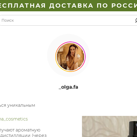
ЕСПЛАТНАЯ ДОСТАВКА ПО РОСС
_olga.fa
ься уникальным
na_cosmetics
олучают ароматную
 дистилляции (через