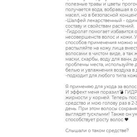
полезные травы и цветы прогон
получается вода, вобравшая в 
масел, но в безопасной концен
-Шалфей лекарственный - один
составу и свойствам растений.
-Гидролат помогает избавится 
несовершенств волос и кожи. У
способов применения можно на
распыляйте на кожу лица вмест
волосами в чистом виде, а так 
маски, скарбы, воду для ванн, 
проблемы места, используйте 
белью и увлажнения воздуха в 
-подходит для любого типа кожи
Я применяю для ухода за волосами
И эффект меня поразил💣 ГИД
жирности у корней. Теперь пос
средство и мою голову раз в 2-
день. При этом волосы сохраня
выглядят тусклыми! Также он у
способствует росту волос 🖤
Слышали о таком средстве?