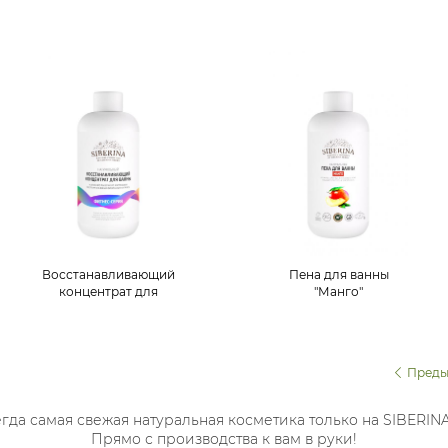
Восстанавливающий
Пена для ванны
концентрат для
"Манго"
ванны "Устранение
мышечного
напряжения после
интенсивных
Преды
физических нагрузок"
гда самая свежая натуральная косметика только на SIBERIN
Прямо с производства к вам в руки!