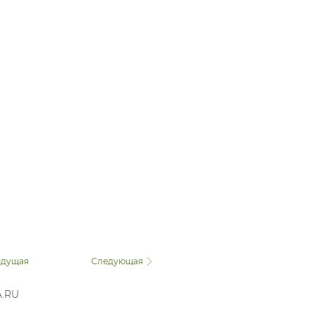
дущая
Следующая
A.RU