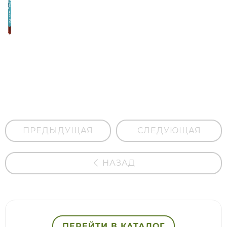
Кондиционер
с коллагеном
«Блеск и
защита от
секущихся
кончиков»
для сухих и
нормальных
волос
ПРЕДЫДУЩАЯ
СЛЕДУЮЩАЯ
НАЗАД
ПЕРЕЙТИ В КАТАЛОГ