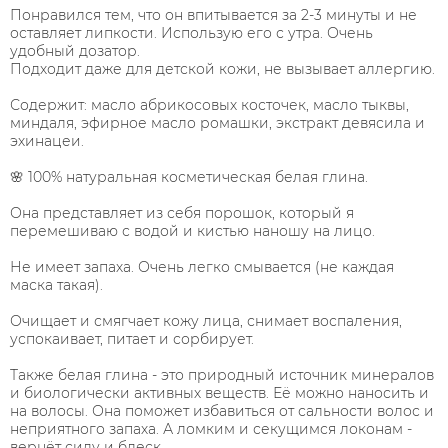
Понравился тем, что он впитывается за 2-3 минуты и не
оставляет липкости. Использую его с утра. Очень
удобный дозатор.
Подходит даже для детской кожи, не вызывает аллергию.
⠀
Содержит: масло абрикосовых косточек, масло тыквы,
миндаля, эфирное масло ромашки, экстракт девясила и
эхинацеи. ⠀
⠀
🌸 100% натуральная косметическая белая глина. ⠀
⠀
Она представляет из себя порошок, который я
перемешиваю с водой и кистью наношу на лицо.
⠀
Не имеет запаха. Очень легко смывается (не каждая
маска такая).
⠀
Очищает и смягчает кожу лица, снимает воспаления,
успокаивает, питает и сорбирует. ⠀
⠀
Также белая глина - это природный источник минералов
и биологически активных веществ. Её можно наносить и
на волосы. Она поможет избавиться от сальности волос и
неприятного запаха. А ломким и секущимся локонам -
вернёт силу и блеск. ⠀