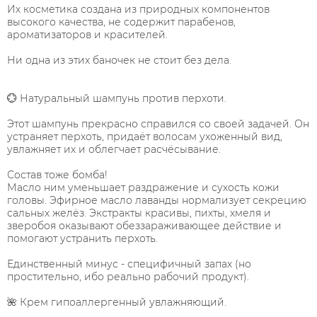
Их косметика создана из природных компонентов
высокого качества, не содержит парабенов,
ароматизаторов и красителей.
⠀
Ни одна из этих баночек не стоит без дела. ⠀
⠀
⠀
💮 Натуральный шампунь против перхоти. ⠀
⠀
Этот шампунь прекрасно справился со своей задачей. Он
устраняет перхоть, придаёт волосам ухоженный вид,
увлажняет их и облегчает расчёсывание. ⠀
⠀
Состав тоже бомба!
Масло ним уменьшает раздражение и сухость кожи
головы. Эфирное масло лаванды нормализует секрецию
сальных желёз. Экстракты красивы, пихты, хмеля и
зверобоя оказывают обеззараживающее действие и
помогают устранить перхоть. ⠀
⠀
Единственный минус - специфичный запах (но
простительно, ибо реально рабочий продукт). ⠀
⠀
🌺 Крем гипоаллергенный увлажняющий. ⠀
⠀