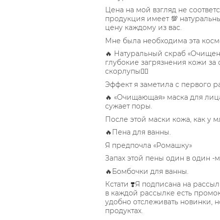
Цена на мой взгляд не соответст
продукция имеет 💯 натуральны
цену каждому из вас.
Мне была необходима эта космет
🔥 Натуральный скраб «Очищен
глубокие загрязнения кожи за 
скорлупы👍🏻
Эффект я заметила с первого ра
🔥 «Очищающая» маска для лиц
сужает поры.
После этой маски кожа, как у м
🔥Пена для ванны.
Я предпочла «Ромашку»
Запах этой пены один в один 
🔥Бомбочки для ванны.
Кстати ❣️Я подписана на рассылку
в каждой рассылке есть промок
удобно отслеживать новинки, н
продуктах.