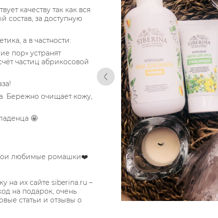
вует качеству так как вся
й состав, за доступную
ика, а в частности:
ие пор» устранят
счёт частиц абрикосовой
за!
а. Бережно очищает кожу,
ладенца 🤩
-мои любимые ромашки❤️
 на их сайте siberina.ru –
од на подарок, очень
овые статьи и отзывы о